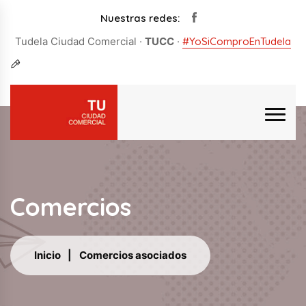
Nuestras redes:
Tudela Ciudad Comercial ·
TUCC
·
#YoSiComproEnTudela
Comercios
Inicio
Comercios asociados